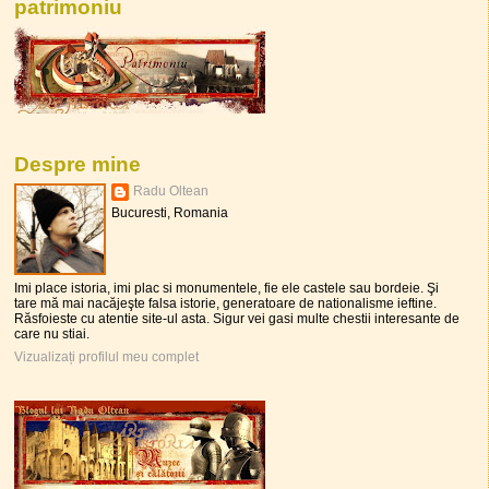
patrimoniu
Despre mine
Radu Oltean
Bucuresti, Romania
Imi place istoria, imi plac si monumentele, fie ele castele sau bordeie. Şi
tare mă mai nacăjeşte falsa istorie, generatoare de nationalisme ieftine.
Răsfoieste cu atentie site-ul asta. Sigur vei gasi multe chestii interesante de
care nu stiai.
Vizualizați profilul meu complet