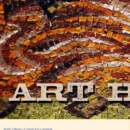
Radu Oltean
|
Creează-ți o insignă