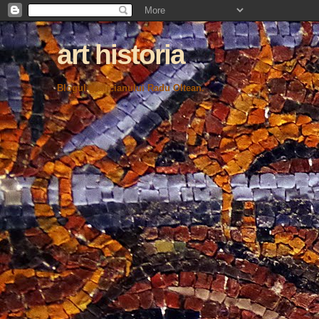
art historia
Blogul graficianului Radu Oltean.