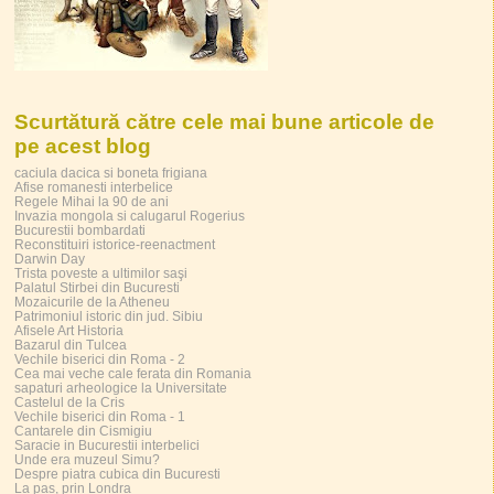
Scurtătură către cele mai bune articole de
pe acest blog
caciula dacica si boneta frigiana
Afise romanesti interbelice
Regele Mihai la 90 de ani
Invazia mongola si calugarul Rogerius
Bucurestii bombardati
Reconstituiri istorice-reenactment
Darwin Day
Trista poveste a ultimilor saşi
Palatul Stirbei din Bucuresti
Mozaicurile de la Atheneu
Patrimoniul istoric din jud. Sibiu
Afisele Art Historia
Bazarul din Tulcea
Vechile biserici din Roma - 2
Cea mai veche cale ferata din Romania
sapaturi arheologice la Universitate
Castelul de la Cris
Vechile biserici din Roma - 1
Cantarele din Cismigiu
Saracie in Bucurestii interbelici
Unde era muzeul Simu?
Despre piatra cubica din Bucuresti
La pas, prin Londra