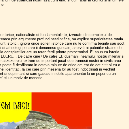
 mandrii de stramosii nostri asa cum erau si cum apar in cronici si in urmele
ne.
istorice, nationaliste si fundamentaliste, izvorate din complexul de
 incearca prin argumente profund nestiintifice, sa explice superioritatea totala
sunt istorici, ignora orice scrieri istorice care nu le confirma teoriile sau scot
ci si arheologi pe care ii denumesc gunoaie, aserviti ai puteriilor straine de
conspiratiilor are un teren fertil printre protocronisti. Ei spun ca istoria
RU... De catre cine? De catre EI, dusmanii neamului nostru milenar si
alizeze rolul extrem de important jucat de stramosii nostrii in civilizarea
a poate fi desfiintata in cateva minute de orice om cat de cat citit si cu o
i identitati, la cei care prin meseria lor au fost indoctrinati in vechiul
incert si deprimant si care gasesc in ideile apartenentei la un popor cu un
re" si un motiv de mandrie.