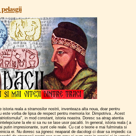
 pelasgii
 istoria reala a stramosilor nostrii, inventeaza alta noua, doar pentru
i nu este vorba de lipsa de respect pentru memoria lor. Dimpotriva...Acest
triotismului", in mod constant, istoria noastra. Doresc sa atrag atentia
ntelepciune la ele si sa nu se lase usor pacaliti. In general, istoria reala ( a
ai putin impresionante, sunt cele reale. Cu cat o teorie e mai fulminata si
einicia ei. Nu doresc sa jignesc neaparat de dacologi ci doar sa impiedic ca