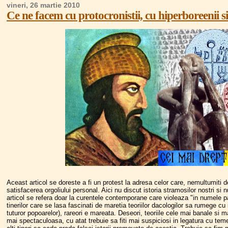
vineri, 26 martie 2010
Ce ne facem cu protocronistii, cu hiperboreenii si
Aceast articol se doreste a fi un protest la adresa celor care, nemultumiti de
satisfacerea orgoliului personal. Aici nu discut istoria stramosilor nostri s
articol se refera doar la curentele contemporane care violeaza "in numele pa
tinerilor care se lasa fascinati de maretia teoriilor dacologilor sa rumege cu i
tuturor popoarelor), rareori e mareata. Deseori, teoriile cele mai banale si m
mai spectaculoasa, cu atat trebuie sa fiti mai suspiciosi in legatura cu tem