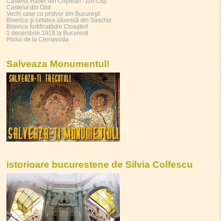
Castelul Haller din Coplean - jud.Cluj
Castelul din Ozd
Vechi case cu pridvor din Bucureşti
Biserica şi cetatea săsescă din Saschiz
Biserica fortificatădin Cloaşterf
1 decembrie 1918 la Bucuresti
Podul de la Cernavoda
Salveaza Monumentul!
istorioare bucurestene de Silvia Colfescu