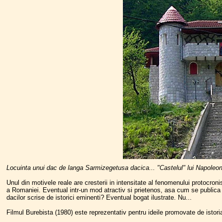
Locuinta unui dac de langa Sarmizegetusa dacica... "Castelul" lui Napole
Unul din motivele reale are cresterii in intensitate al fenomenului protocroni
a Romaniei. Eventual intr-un mod atractiv si prietenos, asa cum se publica in 
dacilor scrise de istorici eminenti? Eventual bogat ilustrate. Nu...
Filmul Burebista (1980) este reprezentativ pentru ideile promovate de istori