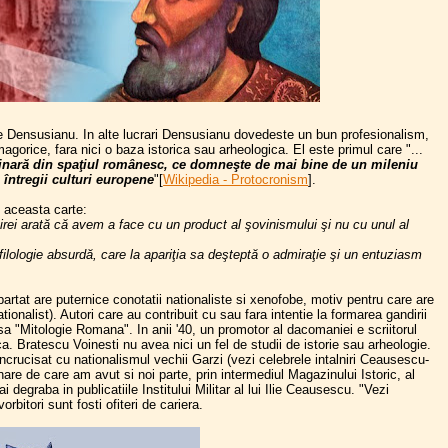
ae Densusianu. In alte lucrari Densusianu dovedeste un bun profesionalism,
magorice, fara nici o baza istorica sau arheologica. El este primul care "...
riginară din spaţiul românesc, ce domneşte de mai bine de un mileniu
a întregii culturi europene
"[
Wikipedia - Protocronism
].
e aceasta carte:
enirei arată că avem a face cu un product al şovinismului şi nu cu unul al
 filologie absurdă, care la apariţia sa deşteptă o admiraţie şi un entuziasm
departat are puternice conotatii nationaliste si xenofobe, motiv pentru care are
tionalist). Autori care au contribuit cu sau fara intentie la formarea gandirii
"Mitologie Romana". In anii '40, un promotor al dacomaniei e scriitorul
a. Bratescu Voinesti nu avea nici un fel de studii de istorie sau arheologie.
crucisat cu nationalismul vechii Garzi (vezi celebrele intalniri Ceausescu-
are de care am avut si noi parte, prin intermediul Magazinului Istoric, al
 degraba in publicatiile Institului Militar al lui Ilie Ceausescu. "Vezi
bitori sunt fosti ofiteri de cariera.