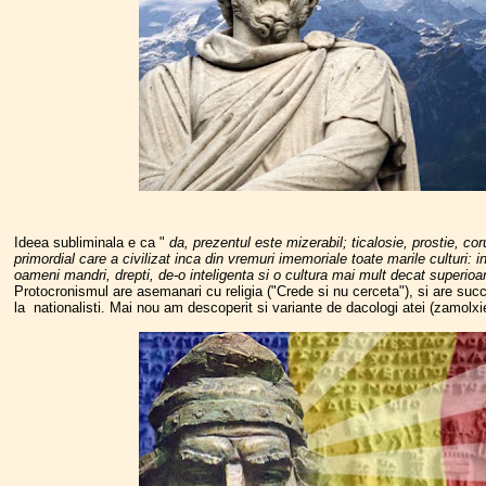
Ideea subliminala e ca "
da, prezentul este mizerabil; ticalosie, prostie, co
primordial care a civilizat inca din vremuri imemoriale toate marile culturi: i
oameni mandri, drepti, de-o inteligenta si o cultura mai mult decat superio
Protocronismul are asemanari cu religia ("Crede si nu cerceta"), si are suc
la nationalisti. Mai nou am descoperit si variante de dacologi atei (zamolxie