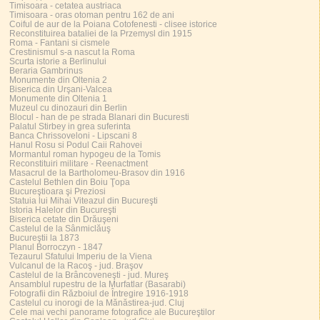
Timisoara - cetatea austriaca
Timisoara - oras otoman pentru 162 de ani
Coiful de aur de la Poiana Cotofenesti - clisee istorice
Reconstituirea bataliei de la Przemysl din 1915
Roma - Fantani si cismele
Crestinismul s-a nascut la Roma
Scurta istorie a Berlinului
Beraria Gambrinus
Monumente din Oltenia 2
Biserica din Urşani-Valcea
Monumente din Oltenia 1
Muzeul cu dinozauri din Berlin
Blocul - han de pe strada Blanari din Bucuresti
Palatul Stirbey in grea suferinta
Banca Chrissoveloni - Lipscani 8
Hanul Rosu si Podul Caii Rahovei
Mormantul roman hypogeu de la Tomis
Reconstituiri militare - Reenactment
Masacrul de la Bartholomeu-Brasov din 1916
Castelul Bethlen din Boiu Ţopa
Bucureştioara şi Preziosi
Statuia lui Mihai Viteazul din Bucureşti
Istoria Halelor din Bucureşti
Biserica cetate din Drăuşeni
Castelul de la Sânmiclăuş
Bucureştii la 1873
Planul Borroczyn - 1847
Tezaurul Sfatului Imperiu de la Viena
Vulcanul de la Racoş - jud. Braşov
Castelul de la Brâncoveneşti - jud. Mureş
Ansamblul rupestru de la Murfatlar (Basarabi)
Fotografii din Războiul de Întregire 1916-1918
Castelul cu inorogi de la Mănăstirea-jud. Cluj
Cele mai vechi panorame fotografice ale Bucureştilor