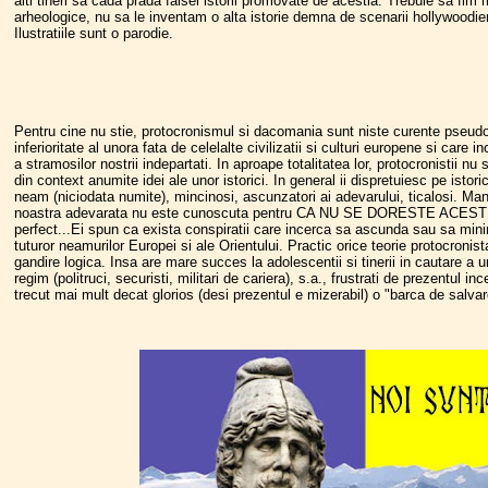
alti tineri sa cada prada falsei istorii promovate de acestia. Trebuie sa fim
arheologice, nu sa le inventam o alta istorie demna de scenarii hollywoodie
Ilustratiile sunt o parodie.
Pentru cine nu stie, protocronismul si dacomania sunt niste curente pseudo-
inferioritate al unora fata de celelalte civilizatii si culturi europene si care
a stramosilor nostrii indepartati. In aproape totalitatea lor, protocronistii nu 
din context anumite idei ale unor istorici. In general ii dispretuiesc pe istori
neam (niciodata numite), mincinosi, ascunzatori ai adevarului, ticalosi. Mania 
noastra adevarata nu este cunoscuta pentru CA NU SE DORESTE ACEST LUC
perfect...Ei spun ca exista conspiratii care incerca sa ascunda sau sa minim
tuturor neamurilor Europei si ale Orientului. Practic orice teorie protocronist
gandire logica. Insa are mare succes la adolescentii si tinerii in cautare a une
regim (politruci, securisti, militari de cariera), s.a., frustrati de prezentul 
trecut mai mult decat glorios (desi prezentul e mizerabil) o "barca de salva