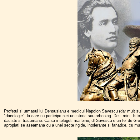
Profetul si urmasul lui Densusianu e medicul Napolon Savescu (dar mult sub
"dacologie", la care nu participa nici un istoric sau arheolog. Desi mint. Ist
daciste si tracomane. Ca sa intelegeti mai bine, dl Savescu e un fel de Grego
apropiati se aseamana cu a unei secte rigide, intolerante si fanatice, cu mu