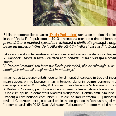
Biblia protocronistilor e cartea
"Dacia Preistorica"
scrisa de istoricul Nicol
insa in "Dacia P...", publicata in 1910, inventeaza teorii de-a dreptul fantas
prezintă într-o manieră speculativ-vizionară o civilizaţie pelasgă , o
peste un imperiu întins de la Atlantic până în India şi care ar fi la baz
Iata ce spun doi intemeietori ai arheologiei si istoriei antice de la noi despr
A. Xenopol:
"Teoria autorului că dacii ar fi închegat întâia civilizaţie a om
ştiintei"
V. Parvan:
"romanul său fantastic Dacia preistorică, plin de mitologie şi de
nemărginit printre diletanţii români în arheologie"
Imaginea asta a superioritatii locuitorilor din spatiul carpatic in trecutul in
mare succes printre legionari in anii interbelici dar si in regimul comunist (na
dacologice sunt si M. Eliade, V. Lovinescu sau Romulus Vulcanescu cu a sa 
A.Bratescu Voinesti, primul care vine cu ideea ca limba latina e limba dacic
Dupa cum spune in comentarii Vladimir Agrigoroaei "Comunismul Stalinist in
Dragan) au dat national-comunismul. De aici se impute treaba. [...] Indoctrin
revistei Cutezatorii, etc., ale carei origini nu se gasesc in Densusianu, ci mai
"documentarul" din 2012 :Dacii-Adevaruri Tulburatoare" in care multi dintre vor